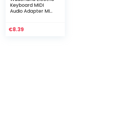
Keyboard MIDI
Audio Adapter MIDI
kabel MIDI naar
USB USB-converter
adapter kabel
€
8.39
Keyboard
Accessory