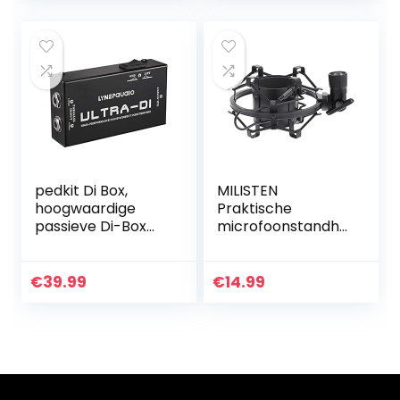
pedkit Di Box,
MILISTEN
hoogwaardige
Praktische
passieve Di-Box
microfoonstandho
Direct Injection
ogte verstelbare
Box
microfoonhouder
Gebalanceerde en
voor prestaties
€
39.99
€
14.99
onbalans
Audiosignaalomvor
mer met XLR…