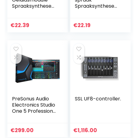
Spraaksynthesem
Spraaksynthesem
odule
odule met hoge
Spraakmodule
resolutie voor
Tekst Naar Spraak
auto-
€
22.39
€
22.19
met Echte
informatieterminal
Uitspraak
Spraakuitzending
met realistische…
PreSonus Audio
SSL UF8-controller.
Electronics Studio
One 5 Professional
Upgrade van Artist
(alle versies) /
Download Card,
€
299.00
€
1,116.00
S15 ART UPG CARD