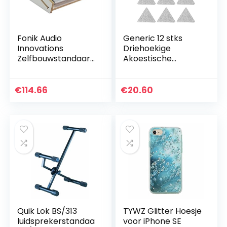
Fonik Audio
Generic 12 stks
Innovations
Driehoekige
Zelfbouwstandaard
Akoestische
2x Roland Boutique
Panelen
White
Geluidsbestendige
Padding- Hoge
€
114.66
€
20.60
Dichtheid Gevoelde
Zelfklevende…
Quik Lok BS/313
TYWZ Glitter Hoesje
luidsprekerstandaa
voor iPhone SE