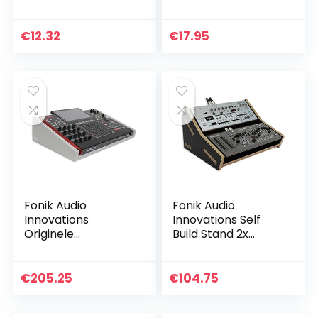
24 rubberen
hoog, hoekdemper
voetjes 38 x 10 mm
breedbandabsorb
zwart in zak
er, akoestisch
€
12.32
€
17.95
schuim
Fonik Audio
Fonik Audio
Innovations
Innovations Self
Originele
Build Stand 2x
standaard voor
Roland Boutique
AKAI MPC X (grijs)
Black
€
205.25
€
104.75