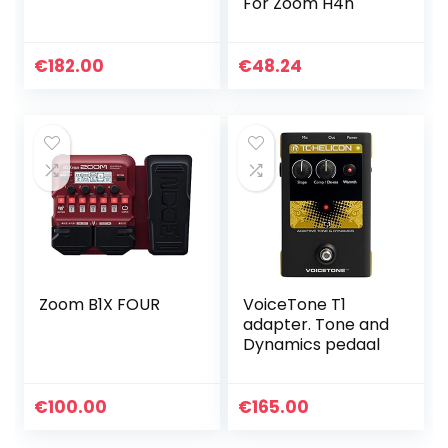
For Zoom H4n
€
182.00
€
48.24
Zoom B1X FOUR
VoiceTone T1
adapter. Tone and
Dynamics pedaal
€
100.00
€
165.00