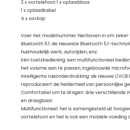
2 x oortelefoon 1 x oplaaddoos
1 x oplaadkabel
4 x oorkap
Voer het modelnummer hierboven in om zeker te
Bluetooth 5.1: de nieuwste Bluetooth 5.1-technolo
huishoudelijk werk, autorijden, enz.
Eén toetsbediening: een multifunctioneel bedi
het volume aan te passen, ingebouwde microfoo
Intelligente ruisonderdrukking: de nieuwe CVC8.
reproduceert de helderheid van persoonlijke g
Comfortabel om te dragen: drie verschillende m
en draagbaar.
Multifunctioneel: het is samengesteld uit hoog
oortelefoon en het is ook een mobiele voeding 