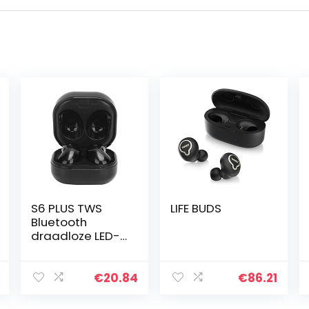
S6 PLUS TWS
LIFE BUDS
Bluetooth
draadloze LED-
kleurenscherm
oordopjes, ABS
IPX4 waterdicht
€
20.84
€
86.21
niveau
oortelefoon met