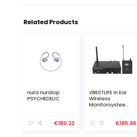
Related Products
nura nuralop
VBESTLIFE In Ear
PSYCHEDELIC
Wireless
Monitorsysteem
UHF Stereo
Wireless
Monitorsysteem
€
180.22
€
195.96
670-680MHZ
voor ANLEON (1