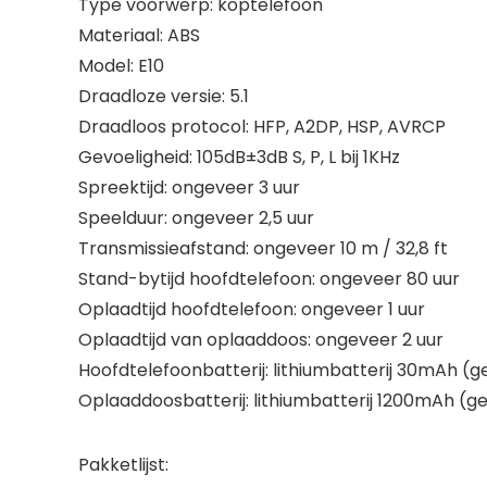
Type voorwerp: koptelefoon
Materiaal: ABS
Model: E10
Draadloze versie: 5.1
Draadloos protocol: HFP, A2DP, HSP, AVRCP
Gevoeligheid: 105dB±3dB S, P, L bij 1KHz
Spreektijd: ongeveer 3 uur
Speelduur: ongeveer 2,5 uur
Transmissieafstand: ongeveer 10 m / 32,8 ft
Stand-bytijd hoofdtelefoon: ongeveer 80 uur
Oplaadtijd hoofdtelefoon: ongeveer 1 uur
Oplaadtijd van oplaaddoos: ongeveer 2 uur
Hoofdtelefoonbatterij: lithiumbatterij 30mAh (g
Oplaaddoosbatterij: lithiumbatterij 1200mAh (ge
Pakketlijst: