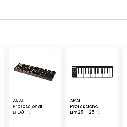
AKAI
AKAI
Professional
Professional
LPD8 –
LPK25 – 25-
Draagbare 8-
toetsen
Pad USB MIDI
draagbare USB