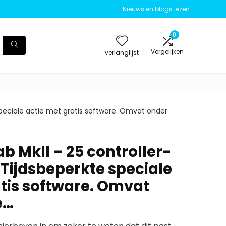
Nieuws en blogs lezen
0
Vergelijken
verlanglijst
 speciale actie met gratis software. Omvat onder
ab MkII – 25 controller-
 Tijdsbeperkte speciale
atis software. Omvat
e…