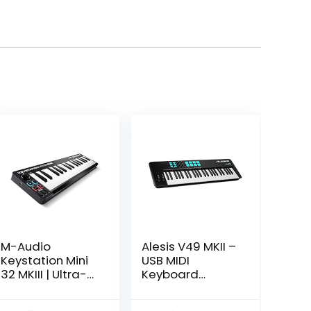
M-Audio
Alesis V49 MKII –
Keystation Mini
USB MIDI
32 MKIII | Ultra-
Keyboard
draagbare Mini
Controller met
USB MIDI
49