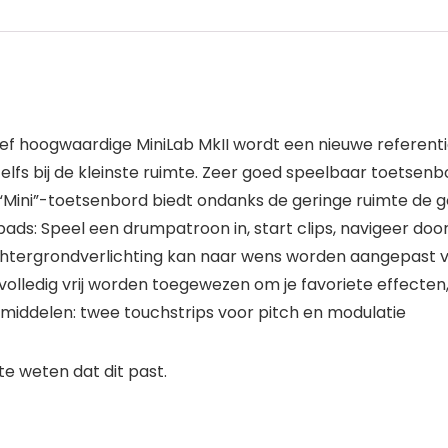
tief hoogwaardige MiniLab MkII wordt een nieuwe referent
elfs bij de kleinste ruimte. Zeer goed speelbaar toetsenbor
“Mini”-toetsenbord biedt ondanks de geringe ruimte de g
ads: Speel een drumpatroon in, start clips, navigeer doo
htergrondverlichting kan naar wens worden aangepast voo
volledig vrij worden toegewezen om je favoriete effecten
pmiddelen: twee touchstrips voor pitch en modulatie
 weten dat dit past.