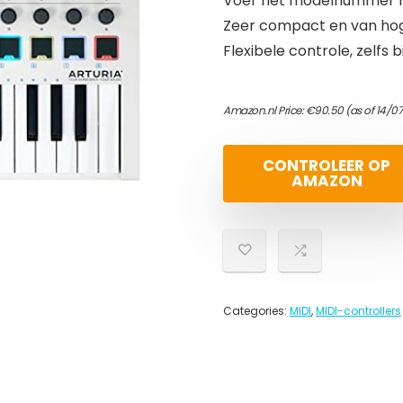
Voer het modelnummer hi
Zeer compact en van hog
Flexibele controle, zelfs b
Amazon.nl Price:
€
90.50
(as of 14/0
CONTROLEER OP
AMAZON
Categories:
MIDI
,
MIDI-controllers