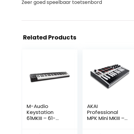
Zeer goed speelbaar toetsenbord
Related Products
M-Audio
AKAI
Keystation
Professional
61MKIII – 61-
MPK Mini MKIII –
toetsen USB MIDI
25-toetsen USB
Keyboard
MIDI Keyboard