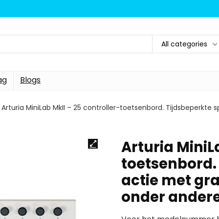
All categories
ag
Blogs
Arturia MiniLab MkII – 25 controller-toetsenbord. Tijdsbeperkte
Arturia MiniL
toetsenbord.
actie met gr
onder ander