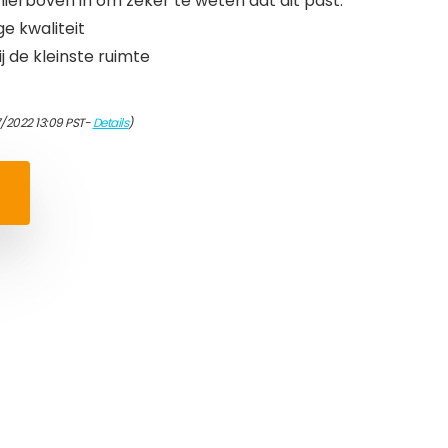
erboven in om zeker te weten dat dit past.
e kwaliteit
ij de kleinste ruimte
7/2022 13:09 PST-
Details
)