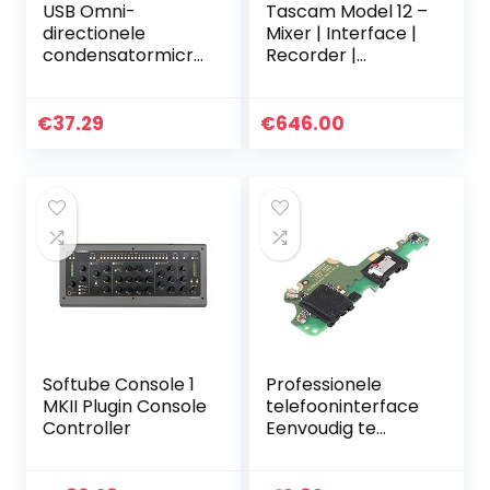
USB Omni-
Tascam Model 12 –
directionele
Mixer | Interface |
condensatormicro
Recorder |
foon voor
Controller – 10-
videoconferentie
kanaals digitaal
Online leren Sound
mengpaneel met
€
37.29
€
646.00
Pick-up met AUX
ingebouwde 12-
3.5MM Type-C
traps…
kabel…
Softube Console 1
Professionele
MKII Plugin Console
telefooninterface
Controller
Eenvoudig te
installeren
interface voor