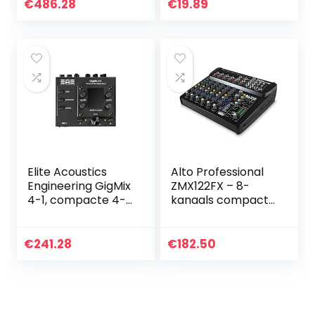
mobiele telefoons
€
486.28
€
19.89
Elite Acoustics
Alto Professional
Engineering GigMix
ZMX122FX – 8-
4-1, compacte 4-
kanaals compacte
kanaals digitale
audiomixer met
mixer met LCD-
ingebouwde
scherm
effecten, vier XLR-
€
241.28
€
182.50
microfooningange
n en twee…