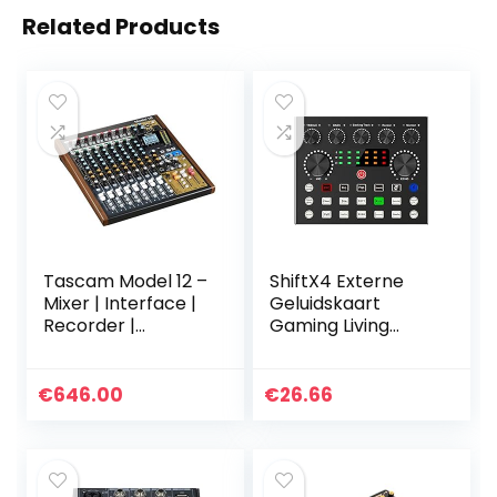
Related Products
Tascam Model 12 –
ShiftX4 Externe
Mixer | Interface |
Geluidskaart
Recorder |
Gaming Living
Controller – 10-
Zingen Audio
kanaals digitaal
Interface Opname
mengpaneel met
voor Live
€
646.00
€
26.66
ingebouwde 12-
Broadcast Audio
traps…
Mixer Netwerk
Mixing