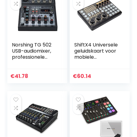
Norshing TG 502
ShiftX4 Universele
USB-audiomixer,
geluidskaart voor
professionele
mobiele
audioixer 4-
computer, niet-
kanaals stereo
aangedreven
soundboard
opnamemixers 16
€
41.78
€
60.14
consolesysteem
soorten
USB BT MP3…
sfeergeluiden…