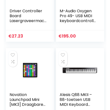
Driver Controller
M-Audio Oxygen
Board
Pro 49- USB MIDI
Lasergraveermac
keyboardcontrolle
hine Moederbord
r met 49 toetsen
Stappenmotor
met beatpads,
Driver Controller
toewijsbare MIDI
€
27.23
€
195.00
met T-type kabel
knobs,buttons&fa
ders en…
Novation
Alesis Q88 MKII –
Launchpad Mini
88-toetsen USB
[MK3] Draagbare
MIDI Keyboard
USB/MIDI Grid-
Controller met