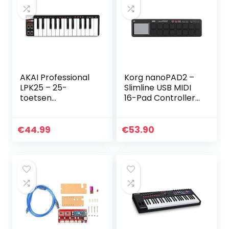
AKAI Professional
Korg nanoPAD2 –
LPK25 – 25-
Slimline USB MIDI
toetsen
16-Pad Controller
draagbare USB
– Black
MIDI keyboard
controller voor
€
44.99
€
53.90
laptops (Mac en
PC)