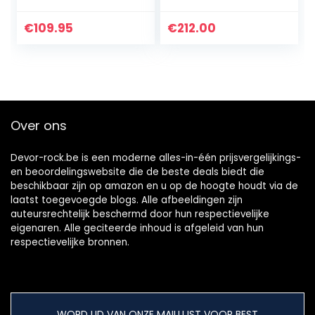
controller met 64
full-size
pads, voor
aanslaggevoelige
€
109.95
€
212.00
prestaties met
synth-
Ableton Live en
actietoetsen en…
Logic…
Over ons
Devor-rock.be is een moderne alles-in-één prijsvergelijkings-
en beoordelingswebsite die de beste deals biedt die
beschikbaar zijn op amazon en u op de hoogte houdt via de
laatst toegevoegde blogs. Alle afbeeldingen zijn
auteursrechtelijk beschermd door hun respectievelijke
eigenaren. Alle geciteerde inhoud is afgeleid van hun
respectievelijke bronnen.
WORD LID VAN ONZE MAILLIJST VOOR BEST