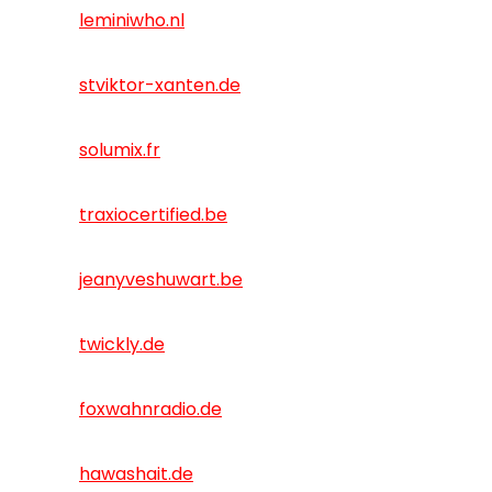
leminiwho.nl
stviktor-xanten.de
solumix.fr
traxiocertified.be
jeanyveshuwart.be
twickly.de
foxwahnradio.de
hawashait.de