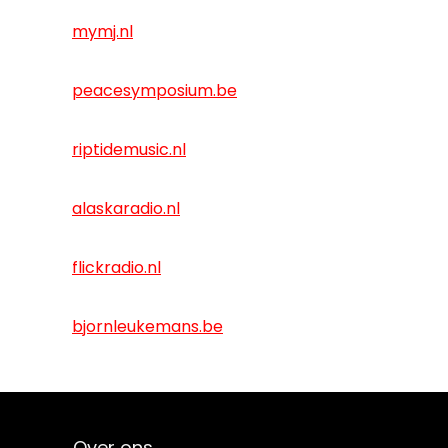
mymj.nl
peacesymposium.be
riptidemusic.nl
alaskaradio.nl
flickradio.nl
bjornleukemans.be
Over ons