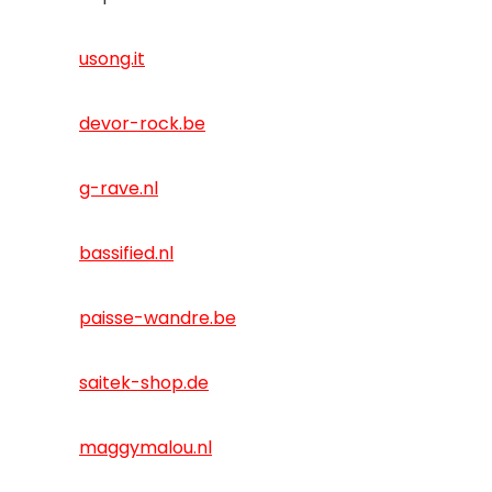
usong.it
devor-rock.be
g-rave.nl
bassified.nl
paisse-wandre.be
saitek-shop.de
maggymalou.nl