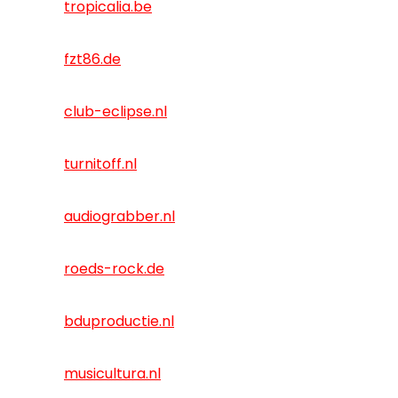
tropicalia.be
fzt86.de
club-eclipse.nl
turnitoff.nl
audiograbber.nl
roeds-rock.de
bduproductie.nl
musicultura.nl