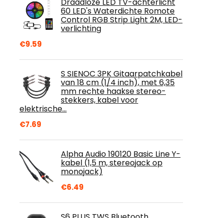
Draadloze LED TV-achterlicht
60 LED's Waterdichte Romote
Control RGB Strip Light 2M, LED-
verlichting
€
9.59
S SIENOC 3PK Gitaarpatchkabel
van 18 cm (1/4 inch), met 6,35
mm rechte haakse stereo-
stekkers, kabel voor
elektrische…
€
7.69
Alpha Audio 190120 Basic Line Y-
kabel (1,5 m, stereojack op
monojack)
€
6.49
S6 PLUS TWS Bluetooth