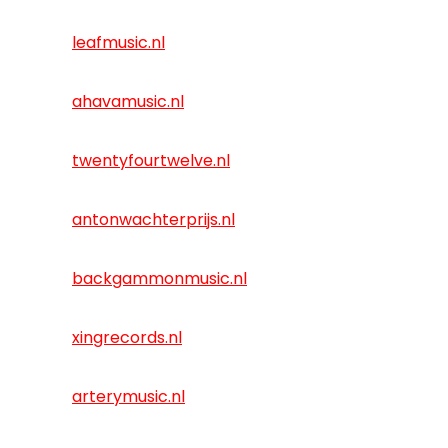
leafmusic.nl
ahavamusic.nl
twentyfourtwelve.nl
antonwachterprijs.nl
backgammonmusic.nl
xingrecords.nl
arterymusic.nl