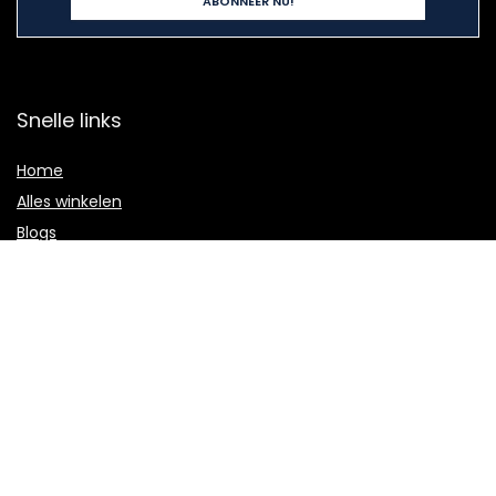
Snelle links
Home
Alles winkelen
Blogs
Onze webshops
Adverteren
Verklaringen
Privacybeleid
algemene voorwaarden
Gelieerde openbaarmaking