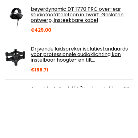
beyerdynamic DT 1770 PRO over-ear
studiofoofdtelefoon in zwart. Gesloten
ontwerp, insteekbare kabel
€
429.00
Drijvende luidspreker isolatiestandaards
voor professionele audioklichting kan
instelbaar hoogte- en tilt…
€
158.71
Ancable 4-Pack 1/4 "Haakse stekkers TS
Mono Heavy Duty Flat Low Profile
Pannenkoek Stijl voor Gitaar, Instrument,
Speaker/Microfoon/Patch Kabels - 6,35
mm Mannelijke 1/4 Inch Telefoon Plug
€
6.99