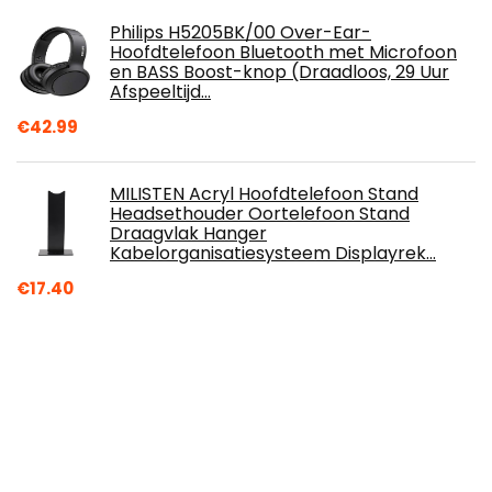
Philips H5205BK/00 Over-Ear-
Hoofdtelefoon Bluetooth met Microfoon
en BASS Boost-knop (Draadloos, 29 Uur
Afspeeltijd…
€
42.99
MILISTEN Acryl Hoofdtelefoon Stand
Headsethouder Oortelefoon Stand
Draagvlak Hanger
Kabelorganisatiesysteem Displayrek…
€
17.40
Stagg SPC015L E-patchkabel, 0.15m
€
7.90
Veilige connector, generator, MCU voor