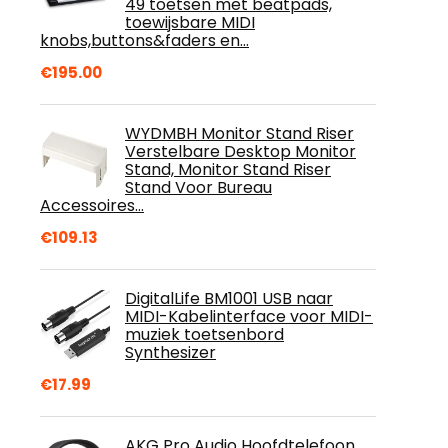
49 toetsen met beatpads,
toewijsbare MIDI
knobs,buttons&faders en…
€
195.00
WYDMBH Monitor Stand Riser
Verstelbare Desktop Monitor
Stand, Monitor Stand Riser
Stand Voor Bureau
Accessoires…
€
109.13
DigitalLife BM1001 USB naar
MIDI-Kabelinterface voor MIDI-
muziek toetsenbord
Synthesizer
€
17.99
AKG Pro Audio Hoofdtelefoon