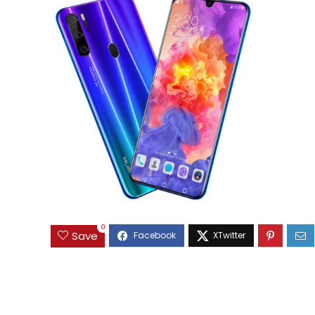
0
Save