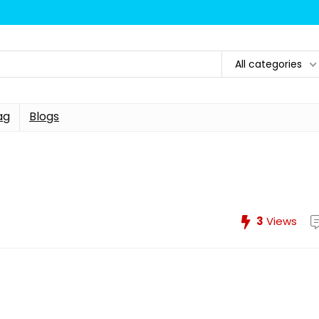
All categories
ag
Blogs
3
Views