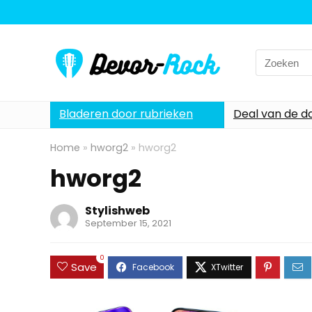
Search
for:
Bladeren door rubrieken
Deal van de d
Home
»
hworg2
»
hworg2
hworg2
Stylishweb
September 15, 2021
0
Save