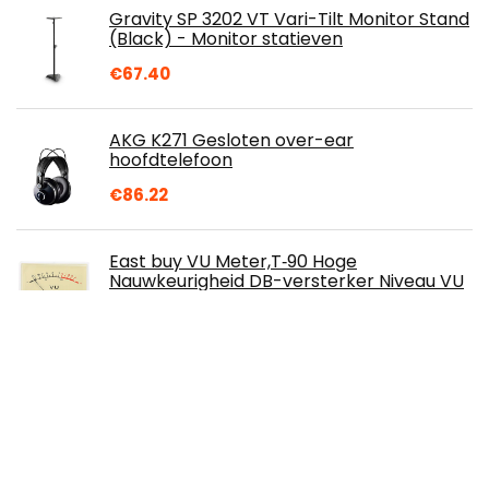
Gravity SP 3202 VT Vari-Tilt Monitor Stand
(Black) - Monitor statieven
€
67.40
AKG K271 Gesloten over-ear
hoofdtelefoon
€
86.22
East buy VU Meter,T‑90 Hoge
Nauwkeurigheid DB-versterker Niveau VU
Meter Header met Gloeilamp Audio
Apparaat Accessoire
€
13.49
USB Omni-directionele
condensatormicrofoon voor
videoconferentie Online leren Sound Pick-
up met AUX 3.5MM Type-C kabel…