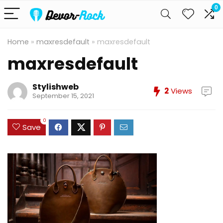
0
Home
»
maxresdefault
»
maxresdefault
maxresdefault
Stylishweb
2
Views
September 15, 2021
0
Save