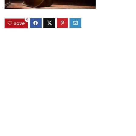
0
Save